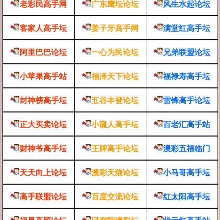
老彩民高手网
广东鹰坛论坛
风生水起论坛
客家人高手坛
姜子牙高手网
满堂红高手坛
阿里巴巴论坛
一心为民论坛
兄弟联盟论坛
小苹果高手站
福泽天下论坛
福禄寿高手坛
封神榜高手坛
五谷丰登论坛
雷锋高手论坛
正大买卖论坛
小龍人高手坛
百老汇高手站
财神爷高手坛
王牌高手论坛
澳彩五福临门
天天向上论坛
澳彩天猫论坛
小马哥高手坛
高手联盟论坛
百度交流论坛
红太阳高手坛