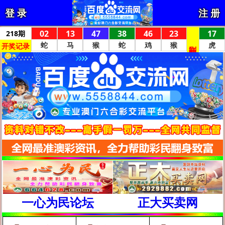
登 录
注 册
一心为民论坛
正大买卖网