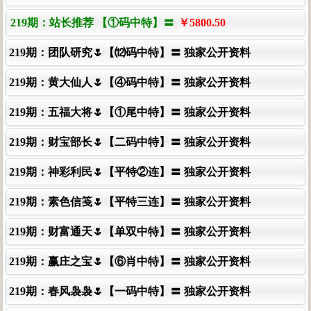
219期：站长推荐 【①码中特】〓
￥5800.50
219期：团队研究🌷【⑿码中特】〓 独家公开资料
219期：黄大仙人🌷【④码中特】〓 独家公开资料
219期：五福大将🌷【①尾中特】〓 独家公开资料
219期：财宝部长🌷【二码中特】〓 独家公开资料
219期：神彩利民🌷【平特②连】〓 独家公开资料
219期：素色信笺🌷【平特三连】〓 独家公开资料
219期：财富通天🌷【单双中特】〓 独家公开资料
219期：赢庄之宝🌷【⑥肖中特】〓 独家公开资料
219期：春风袅袅🌷【一码中特】〓 独家公开资料